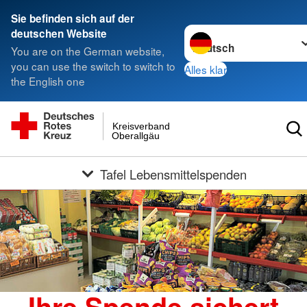
Sie befinden sich auf der
Sprache wechseln zu
deutschen Website
You are on the German website,
you can use the switch to switch to
Alles klar
the English one
Kreisverband
Oberallgäu
Tafel Lebensmittelspenden
Ihre Spende sichert