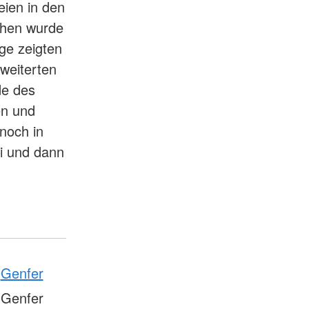
eien in den
chen wurde
ge zeigten
weiterten
de des
en und
noch in
i und dann
Genfer
 Genfer