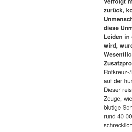
Verfolgt 
zurück, k
Unmenschli
diese Unm
Leiden in
wird, wur
Wesentlic
Zusatzpro
Rotkreuz-
auf der h
Dieser rei
Zeuge, wie
blutige Sc
rund 40 00
schrecklic