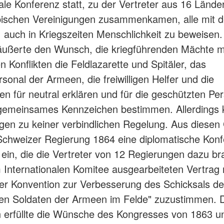
nale Konferenz statt, zu der Vertreter aus 16 Lände
opischen Vereinigungen zusammenkamen, alle mit 
auch in Kriegszeiten Menschlichkeit zu beweisen.
äußerte den Wunsch, die kriegführenden Mächte m
n Konflikten die Feldlazarette und Spitäler, das
rsonal der Armeen, die freiwilligen Helfer und die
n für neutral erklären und für die geschützten Pe
 gemeinsames Kennzeichen bestimmen. Allerdings 
gen zu keiner verbindlichen Regelung. Aus diese
 Schweizer Regierung 1864 eine diplomatische Kon
ein, die die Vertreter von 12 Regierungen dazu br
Internationalen Komitee ausgearbeiteten Vertrag
fer Konvention zur Verbesserung des Schicksals de
en Soldaten der Armeen im Felde" zuzustimmen. 
 erfüllte die Wünsche des Kongresses von 1863 un