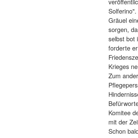
veröffentl
Solferino"
Gräuel ein
sorgen, da
selbst bot
forderte e
Friedensze
Krieges ne
Zum andere
Pflegepers
Hinderniss
Befürworte
Komitee de
mit der Ze
Schon bald