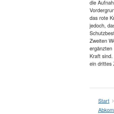
die Aufnah
Vordergrun
das rote K
jedoch, da
Schutzbes
Zweiten We
ergänzten
Kraft sind
ein drittes
Start
Abko