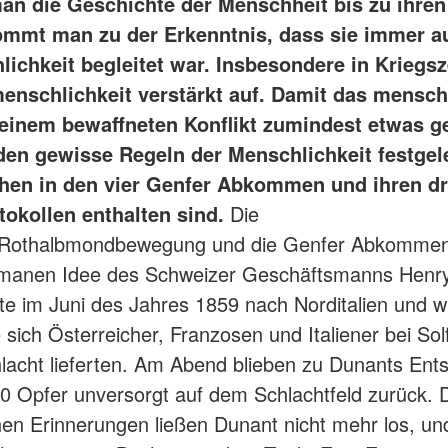
man die Geschichte der Menschheit bis zu ihre
ommt man zu der Erkenntnis, dass sie immer a
chkeit begleitet war. Insbesondere in Kriegsze
enschlichkeit verstärkt auf. Damit das mensch
 einem bewaffneten Konflikt zumindest etwas ge
den gewisse Regeln der Menschlichkeit festgele
hen in den vier Genfer Abkommen und ihren dr
tokollen enthalten sind.
Die
/Rothalbmondbewegung und die Genfer Abkomme
umanen Idee des Schweizer Geschäftsmanns Henr
ste im Juni des Jahres 1859 nach Norditalien und 
 sich Österreicher, Franzosen und Italiener bei Sol
hlacht lieferten. Am Abend blieben zu Dunants Ent
0 Opfer unversorgt auf dem Schlachtfeld zurück. 
hen Erinnerungen ließen Dunant nicht mehr los, un