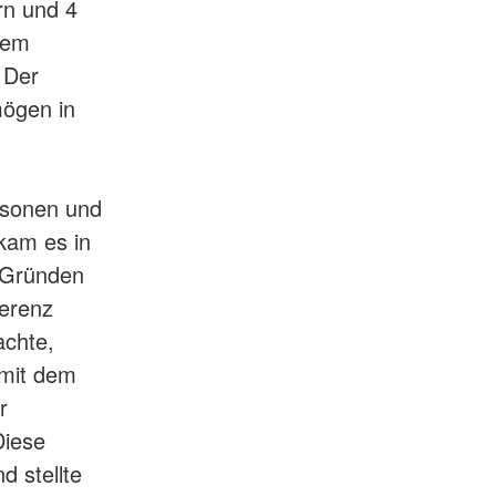
rn und 4
dem
 Der
ögen in
rsonen und
kam es in
n Gründen
ferenz
achte,
 mit dem
r
Diese
d stellte