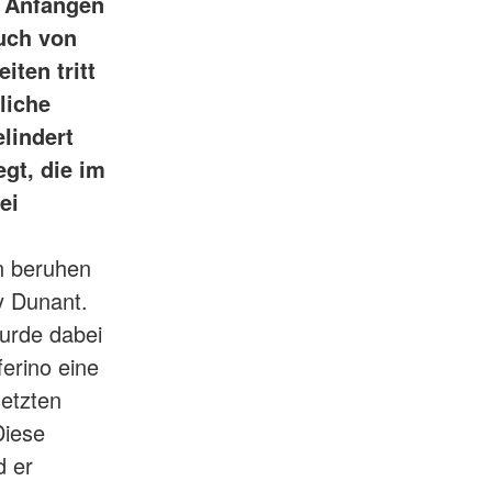
n Anfängen
uch von
iten tritt
liche
lindert
gt, die im
ei
n beruhen
y Dunant.
wurde dabei
ferino eine
setzten
Diese
d er