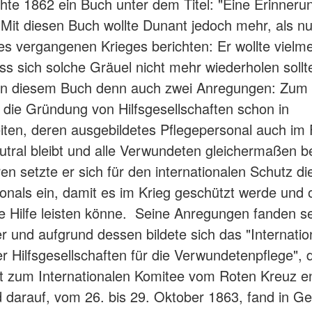
ichte 1862 ein Buch unter dem Titel: "Eine Erinneru
. Mit diesen Buch wollte Dunant jedoch mehr, als nu
es vergangenen Krieges berichten: Er wollte vielm
ss sich solche Gräuel nicht mehr wiederholen sollt
 in diesem Buch denn auch zwei Anregungen: Zum
r die Gründung von Hilfsgesellschaften schon in
iten, deren ausgebildetes Pflegepersonal auch im F
utral bleibt und alle Verwundeten gleichermaßen be
n setzte er sich für den internationalen Schutz di
onals ein, damit es im Krieg geschützt werde und
e Hilfe leisten könne. Seine Anregungen fanden se
r und aufgrund dessen bildete sich das "Internatio
r Hilfsgesellschaften für die Verwundetenpflege", 
it zum Internationalen Komitee vom Roten Kreuz en
 darauf, vom 26. bis 29. Oktober 1863, fand in Ge