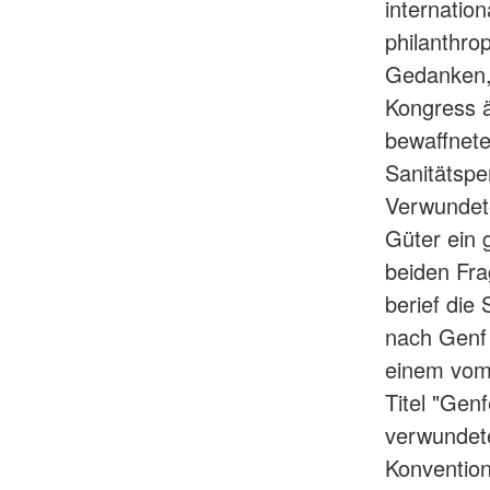
internatio
philanthr
Gedanken, 
Kongress 
bewaffnete
Sanitätspe
Verwundete
Güter ein
beiden Fra
berief die
nach Genf 
einem vom 
Titel "Gen
verwundet
Konvention