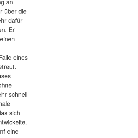
ng an
r über die
ehr dafür
en. Er
 einen
alle eines
treut.
eses
 ohne
hr schnell
nale
das sich
twickelte.
nf eine