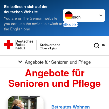
Sie befinden sich auf der
Sprache wechseln zu
deutschen Website
You are on the German website,
you can use the switch to switch to
Alles klar
the English one
Kreisverband
Oberallgäu
Angebote für Senioren und Pflege
Angebote für
Senioren und Pflege
Betreutes Wohnen