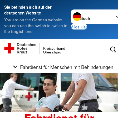
Sie befinden sich auf der
Sprache wechseln zu
deutschen Website
You are on the German website,
you can use the switch to switch to
Alles klar
the English one
Kreisverband
Oberallgäu
Fahrdienst für Menschen mit Behinderungen
Fahrdienst für