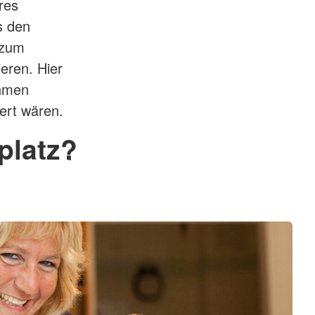
res
s den
 zum
ieren. Hier
ahmen
wert wären.
platz?