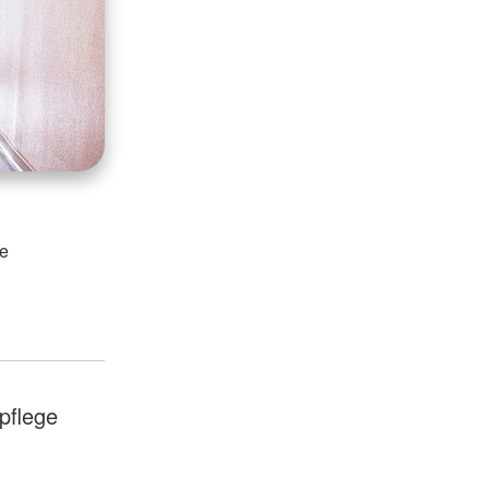
le
pflege