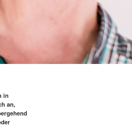
 in
ch an,
bergehend
oder